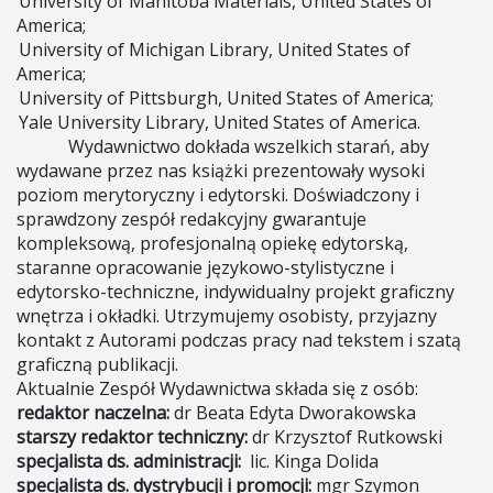
University of Manitoba Materials, United States of
America;
University of Michigan Library, United States of
America;
University of Pittsburgh, United States of America;
Yale University Library, United States of America.
Wydawnictwo dokłada wszelkich starań, aby
wydawane przez nas książki prezentowały wysoki
poziom merytoryczny i edytorski. Doświadczony i
sprawdzony zespół redakcyjny gwarantuje
kompleksową, profesjonalną opiekę edytorską,
staranne opracowanie językowo-stylistyczne i
edytorsko-techniczne, indywidualny projekt graficzny
wnętrza i okładki. Utrzymujemy osobisty, przyjazny
kontakt z Autorami podczas pracy nad tekstem i szatą
graficzną publikacji.
Aktualnie Zespół Wydawnictwa składa się z osób:
redaktor naczelna:
dr Beata Edyta Dworakowska
starszy redaktor
techniczny:
dr Krzysztof Rutkowski
specjalista ds. administracji:
lic. Kinga Dolida
specjalista ds. dystrybucji i promocji:
mgr Szymon