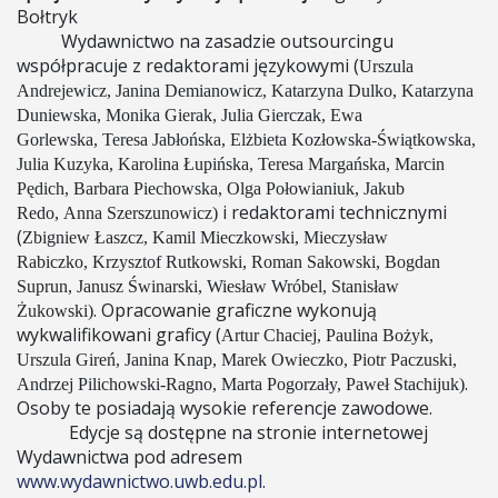
Bołtryk
Wydawnictwo na zasadzie outsourcingu
współpracuje z redaktorami językowymi (
Urszula
Andrejewicz,
Janina Demianowicz, Katarzyna Dulko, Katarzyna
Duniewska, Monika Gierak, Julia Gierczak,
Ewa
Gorlewska,
Teresa Jabłońska,
Elżbieta Kozłowska-Świątkowska,
Julia Kuzyka, Karolina Łupińska,
Teresa Margańska, Marcin
Pędich,
Barbara Piechowska, Olga Połowianiuk, Jakub
i redaktorami technicznymi
Redo,
Anna Szerszunowicz
)
(
Zbigniew Łaszcz, Kamil Mieczkowski,
Mieczysław
Rabiczko,
Krzysztof Rutkowski,
Roman Sakowski, Bogdan
Suprun, Janusz Świnarski,
Wiesław Wróbel, Stanisław
. Opracowanie graficzne wykonują
Żukowski)
wykwalifikowani graficy (
Artur Chaciej, Paulina Bożyk,
Urszula Gireń,
Janina Knap,
Marek Owieczko,
Piotr Paczuski,
.
Andrzej Pilichowski-Ragno, Marta Pogorzały,
Paweł Stachijuk
)
Osoby te posiadają wysokie referencje zawodowe.
Edycje są dostępne na stronie internetowej
Wydawnictwa pod adresem
www.wydawnictwo.uwb.edu.pl
.