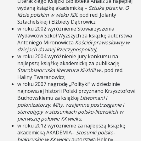
Literackiego Książki Biblioteka Analiz za najlepiej
wydaną książkę akademicką –
Sztuka pisania. O
liście polskim w wieku XIX
, pod red. Jolanty
Sztachelskiej i Elżbiety Dąbrowicz;
w roku 2002 wyróżnienie Stowarzyszenia
Wydawców Szkół Wyższych za książkę autorstwa
Antoniego Mironowicza
Kościół prawosławny w
dziejach dawnej Rzeczypospolitej
;
w roku 2004 wyróżnienie jury konkursu na
najlepszą książkę akademicką za publikację
Starobiałoruska literatura XI-XVIII w.
, pod red.
Haliny Twaranowicz;
w roku 2007 nagrodę „Polityki” w dziedzinie
najnowszej historii Polski przyznano Krzysztofowi
Buchowskiemu za książkę
Litwomani i
polonizatorzy. Mity, wzajemne postrzeganie i
stereotypy w stosunkach polsko-litewskich w
pierwszej połowie XX wieku
;
w roku 2012 wyróżnienie za najlepszą książkę
akademicką AKADEMIA–
Stosunki polsko-
białoruskie w XX wieku
autorstwa Heleny