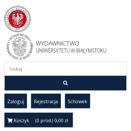
Zaloguj
Rejestracja
Schowek
Koszyk
(0 prod.) 0,00 zł