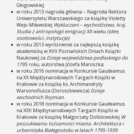
Głogowskiej;
w roku 2013 nagroda główna – Nagroda Rektora
Uniwersytetu Warszawskiego za książkę Violetty
Wejs-Milewskiej
Wykluczeni – wychodźstwo, kraj.
Studia z antropologii emigracji XX wieku (idee,
osobowości, instytucje)
;
w roku 2013 wyróżnienie za najlepszą książkę
akademicką w XVII Poznańskich Dniach Książki
Naukowej za
Dzieje województwa podlaskiego do
1795 roku
, autorstwa Józefa Maroszka;
w roku 2016 nominacja w Konkursie Gaudeamus
na XX Międzynarodowych Targach Książki w
Krakowie za książkę ks. Archimandryty
Warsonofiusza (Doroszkiewicza)
Dzieje
wschodnich Rzymian
.
w roku 2018 nominacja w Konkursie Gaudeamus
na XXII Międzynarodowych Targach Książki w
Krakowie za książkę Małgorzaty Dolistowskiej
W
poszukiwaniu tożsamości miasta. Architektura i
urbanistyka Białegostoku w latach 1795-1939
.