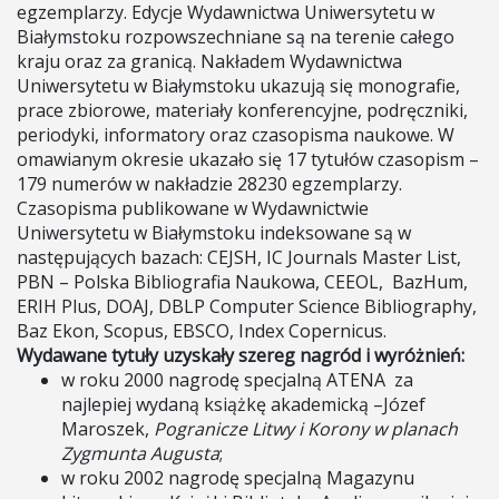
egzemplarzy. Edycje Wydawnictwa Uniwersytetu w
Białymstoku rozpowszechniane są na terenie całego
kraju oraz za granicą. Nakładem Wydawnictwa
Uniwersytetu w Białymstoku ukazują się monografie,
prace zbiorowe, materiały konferencyjne, podręczniki,
periodyki, informatory oraz czasopisma naukowe. W
omawianym okresie ukazało się 17 tytułów czasopism –
179 numerów w nakładzie 28230 egzemplarzy.
Czasopisma publikowane w Wydawnictwie
Uniwersytetu w Białymstoku indeksowane są w
następujących bazach: CEJSH, IC Journals Master List,
PBN – Polska Bibliografia Naukowa, CEEOL, BazHum,
ERIH Plus, DOAJ, DBLP Computer Science Bibliography,
Baz Ekon, Scopus, EBSCO, Index Copernicus.
Wydawane tytuły uzyskały szereg nagród i wyróżnień:
w roku 2000 nagrodę specjalną ATENA za
najlepiej wydaną książkę akademicką –Józef
Maroszek,
Pogranicze Litwy i Korony w planach
Zygmunta Augusta
;
w roku 2002 nagrodę specjalną Magazynu