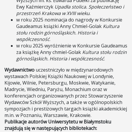
Wyższych im. ks. Edwarda Pudełki za publikację
Ewy Kaźmierczyk
Upadła stolica. Społeczeństwo i
przestrzeń Krakowa w XVIII wieku
.
w roku 2025 nominacja do nagrody w Konkursie
Gaudeamus książki Anny Chmiel-Golak
Kultura
stołu rodzin górnośląskich. Historia i
współczesność
.
w roku 2025 wyróżnienie w Konkursie Gaudeamus
za książkę Anny chmiel-Golak
Kultura stołu rodzin
górnośląskich. Historia i współczesność
.
Wydawnictwo
uczestniczyło w międzynarodowych
wystawach Polskiej Książki Naukowej w Londynie,
Kijowie, Wilnie, Petersburgu, Moskwie, Watykanie,
Madrycie, Wiedniu, Paryżu, Monachium oraz w
konferencjach organizowanych przez Stowarzyszenie
Wydawców Szkół Wyższych, a także w ogólnopolskich
sympozjach i prestiżowych targach książki akademickiej
m.in. w Poznaniu, Warszawie, Krakowie.
Publikacje autorów Uniwersytetu w Białymstoku
znajdują się w następujących bibliotekach: