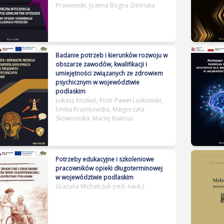
Proniewski, Joanna Bogna Zielińska
Link do publikacji:
Badanie potrzeb i kierunków rozwoju w
http://hdl.handle.net/11320/20642
obszarze zawodów, kwalifikacji i
umiejętności związanych ze zdrowiem
psychicznym w województwie
podlaskim
Łukasz Kiszkiel, Piotr Paweł Laskowski,
Emilia Kramkowska, Małgorzata
Skowrońska, Maciej Białous
Link do publikacji:
Potrzeby edukacyjne i szkoleniowe
http://hdl.handle.net/11320/20286
pracowników opieki długoterminowej
w województwie podlaskim
Grażyna Michalczuk (red. nauk.)