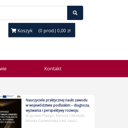
Koszyk
(0 prod.) 0,00 zł
wie
Kontakt
Nauczyciele praktycznej nauki zawodu
w województwie podlaskim – diagnoza,
wyzwania i perspektywy rozwoju
Bogusław Plawgo, Mariusz Citkowski,
Monika Garwolińska (red. nauk.)