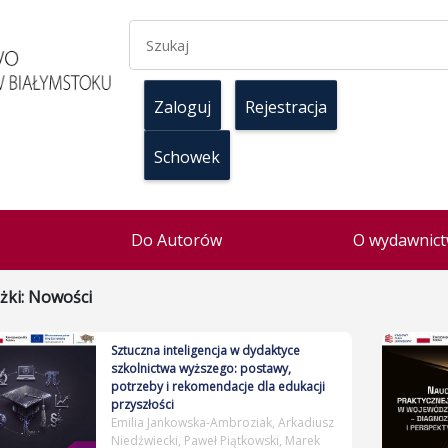
Zaloguj
Rejestracja
Schowek
Do Autorów
O wydawnict
żki: Nowości
Sztuczna inteligencja w dydaktyce
szkolnictwa wyższego: postawy,
potrzeby i rekomendacje dla edukacji
przyszłości
Emilia Jankowska-Ambroziak, Arkadiusz
Niedźwiecki, Paweł Piątkowski, Marek