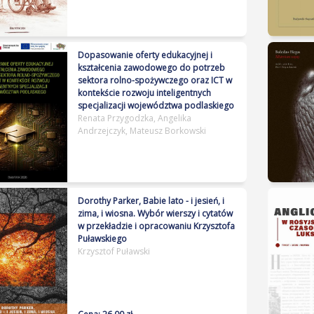
Link do publikacji:
Dopasowanie oferty edukacyjnej i
http://hdl.handle.net/11320/20552
kształcenia zawodowego do potrzeb
sektora rolno-spożywczego oraz ICT w
kontekście rozwoju inteligentnych
specjalizacji województwa podlaskiego
Renata Przygodzka, Angelika
Andrzejczyk, Mateusz Borkowski
Dorothy Parker, Babie lato - i jesień, i
Link do publikacji w Repozytorium
zima, i wiosna. Wybór wierszy i cytatów
UwB:
w przekładzie i opracowaniu Krzysztofa
http://hdl.handle.net/11320/20039
Puławskiego
Krzysztof Puławski