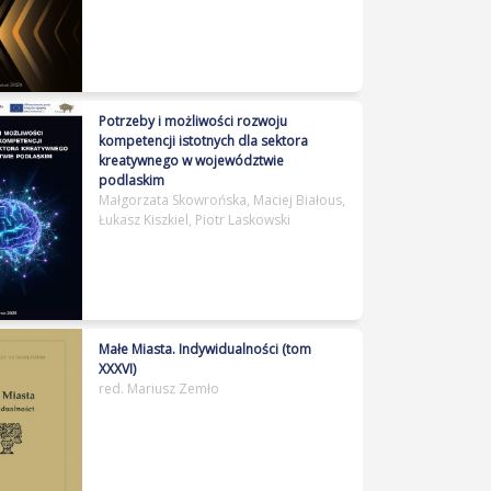
Link do publikacji:
Potrzeby i możliwości rozwoju
http://hdl.handle.net/11320/20594
kompetencji istotnych dla sektora
kreatywnego w województwie
podlaskim
Małgorzata Skowrońska, Maciej Białous,
Łukasz Kiszkiel, Piotr Laskowski
Link do publikacji:
Małe Miasta. Indywidualności (tom
http://hdl.handle.net/11320/20282
XXXVI)
red. Mariusz Zemło