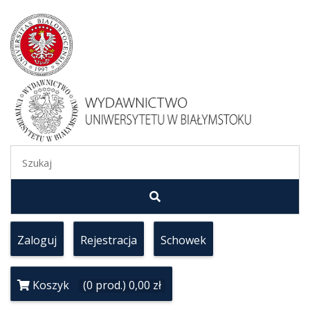
Zaloguj
Rejestracja
Schowek
Koszyk
(0 prod.) 0,00 zł