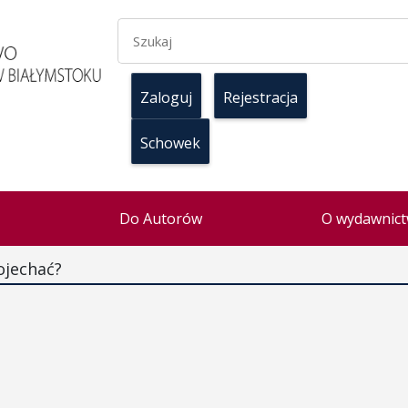
Zaloguj
Rejestracja
Schowek
Do Autorów
O wydawnict
ojechać?