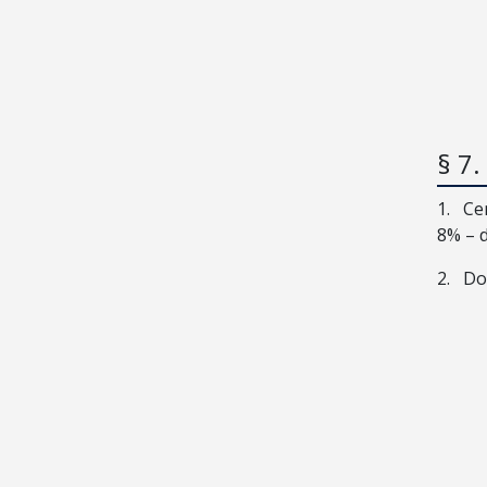
§ 7.
1.
Ce
8% – 
2.
Do