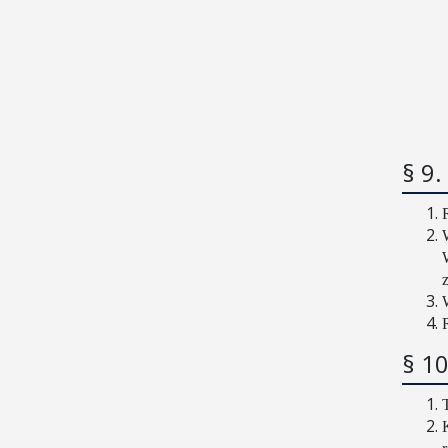
§ 9.
§ 10