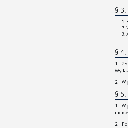
§ 3
§ 4
1.
Zł
Wydaw
2.
W 
§ 5
1.
W 
momen
2.
Po