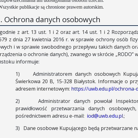
rozpowszechniania ani udostępniania osobom trzecim.
Wszystkie publikacje są chronione prawem autorskim.
1. Ochrona danych osobowych
godnie z art. 13 ust. 1 i 2 oraz art. 14 ust. 1 i 2 Rozporz
679 z dnia 27 kwietnia 2016 r. w sprawie ochrony osób fi
wych i w sprawie swobodnego przepływu takich danych or
rządzenia o ochronie danych), zwanego w skrócie „RODO” 
mstoku informuje:
1)
Administratorem
danych osobowych Kupując
Świerkowa 20 B, 15-328 Białystok. Informacje o przy
adresem internetowym:
https://uwb.edu.pl/ochrona
2)
Administrator danych
powołał Inspekt
prawidłowość przetwarzania danych osobowych
pośrednictwem adresu e-mail:
iod@uwb.edu.pl
.;
3)
Dane osobowe Kupującego będą przetwarzane na 