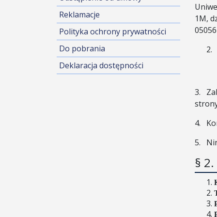
Uniwe
Reklamacje
1M, d
05056
Polityka ochrony prywatności
Do pobrania
2.
Deklaracja dostępności
3.
Za
stron
4.
Ko
5.
Ni
§ 2.