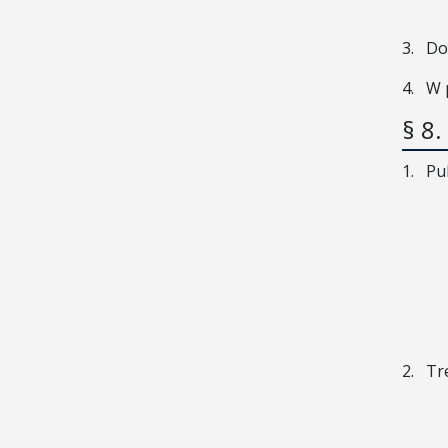
3.
Do
4.
W 
§ 8
1.
Pu
2.
Tr