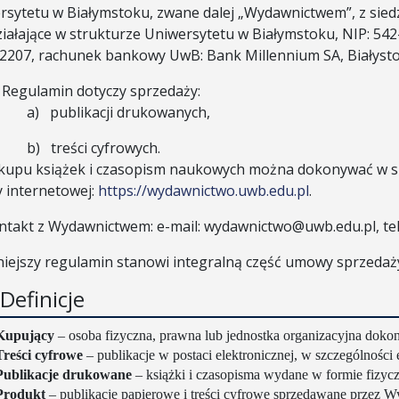
rsytetu w Białymstoku, zwane dalej „Wydawnictwem”, z siedz
ziałające w strukturze Uniwersytetu w Białymstoku, NIP: 5
2207, rachunek bankowy UwB: Bank Millennium SA, Białysto
Regulamin dotyczy sprzedaży:
a)
publikacji drukowanych,
b)
treści cyfrowych.
kupu książek i czasopism naukowych można dokonywać w si
y internetowej:
https://wydawnictwo.uwb.edu.pl
.
ntakt z Wydawnictwem: e-mail: wydawnictwo@uwb.edu.pl, tele
niejszy regulamin stanowi integralną część umowy sprzedaż
 Definicje
Kupujący
– osoba fizyczna, prawna lub jednostka organizacyjna dok
Treści cyfrowe
– publikacje w postaci elektronicznej, w szczególnośc
Publikacje drukowane
– książki i czasopisma wydane w formie fizycz
Produkt
– publikacje papierowe i treści cyfrowe sprzedawane przez 