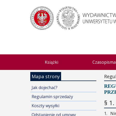
Książki
Czasopisma
Mapa strony
Regu
REG
Jak dojechać?
PRZ
Regulamin sprzedaży
§ 1
Koszty wysyłki
1.
Ni
Odstąpienie od umowy