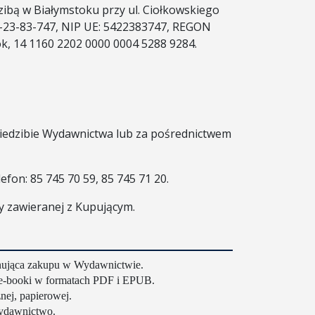
ibą w Białymstoku przy ul. Ciołkowskiego
42-23-83-747, NIP UE: 5422383747, REGON
k, 14 1160 2202 0000 0004 5288 9284.
edzibie Wydawnictwa lub za pośrednictwem
fon: 85 745 70 59, 85 745 71 20.
y zawieranej z Kupującym.
onująca zakupu w Wydawnictwie.
i e-booki w formatach PDF i EPUB.
nej, papierowej.
Wydawnictwo.