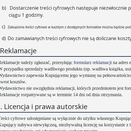
b)
Dostarczenie treści cyfrowych następuje niezwłocznie p
ciągu 1 godziny.
c)
Zakupione treści cyfrowe w każdym z dostępnych formatów można będzie pob
d)
Do zamawianych treści cyfrowych nie są doliczane koszty
 Reklamacje
Reklamacje należy zgłaszać, przesyłając
formularz reklamacji
na adres 
W przypadku sprzedaży wadliwego produktu (np. wadliwa książka, usz
Wydawnictwo zapewnia Kupującemu jego wymianę na pełnowartościowy
zwrot kosztów.
Wydawnictwo nie uwzględnia reklamacji, których przedmiotem jest forma
Reklamacje rozpatrywane są w terminie 14 dni od dnia otrzymania.
. Licencja i prawa autorskie
Treści cyfrowe udostępniane są wyłącznie do użytku własnego Kupują
Kupujący nabywa niewyłączną, niezbywalną licencję na korzystanie z 