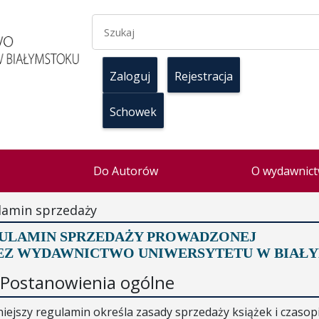
Zaloguj
Rejestracja
Schowek
Do Autorów
O wydawnict
lamin sprzedaży
ULAMIN SPRZEDAŻY PROWADZONEJ
EZ WYDAWNICTWO UNIWERSYTETU W BIAŁ
. Postanowienia ogólne
niejszy regulamin określa zasady sprzedaży książek i cza