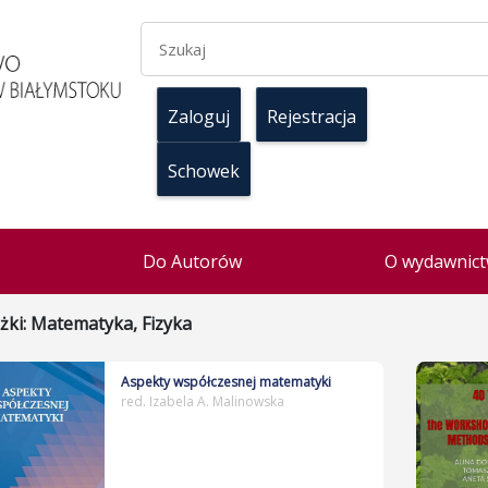
Zaloguj
Rejestracja
Schowek
Do Autorów
O wydawnict
żki: Matematyka, Fizyka
Aspekty współczesnej matematyki
red. Izabela A. Malinowska