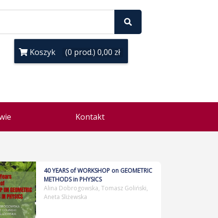
Koszyk
(0 prod.) 0,00 zł
wie
Kontakt
40 YEARS of WORKSHOP on GEOMETRIC
METHODS in PHYSICS
Alina Dobrogowska, Tomasz Goliński,
Aneta Sliżewska