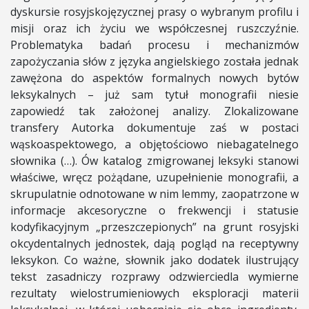
dyskursie rosyjskojęzycznej prasy o wybranym profilu i
misji oraz ich życiu we współczesnej ruszczyźnie.
Problematyka badań procesu i mechanizmów
zapożyczania słów z języka angielskiego została jednak
zawężona do aspektów formalnych nowych bytów
leksykalnych – już sam tytuł monografii niesie
zapowiedź tak założonej analizy. Zlokalizowane
transfery Autorka dokumentuje zaś w postaci
wąskoaspektowego, a objętościowo niebagatelnego
słownika (…). Ów katalog zmigrowanej leksyki stanowi
właściwe, wręcz pożądane, uzupełnienie monografii, a
skrupulatnie odnotowane w nim lemmy, zaopatrzone w
informacje akcesoryczne o frekwencji i statusie
kodyfikacyjnym „przeszczepionych” na grunt rosyjski
okcydentalnych jednostek, dają pogląd na receptywny
leksykon. Co ważne, słownik jako dodatek ilustrujący
tekst zasadniczy rozprawy odzwierciedla wymierne
rezultaty wielostrumieniowych eksploracji materii