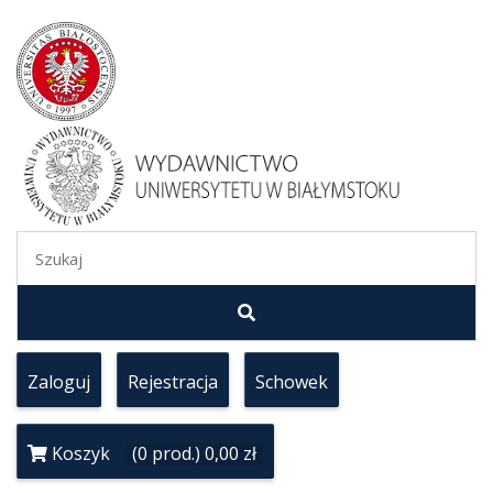
Zaloguj
Rejestracja
Schowek
Koszyk
(0 prod.) 0,00 zł