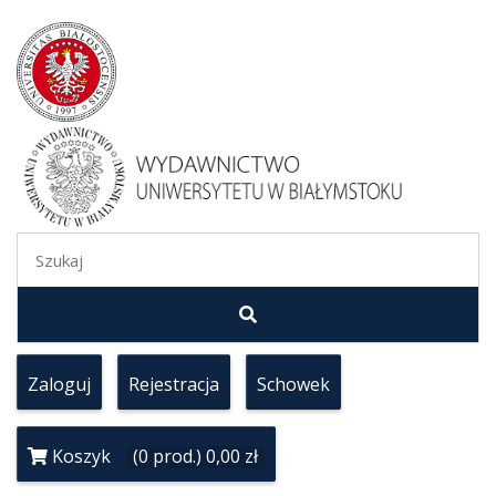
Zaloguj
Rejestracja
Schowek
Koszyk
(0 prod.) 0,00 zł