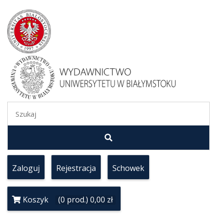
Zaloguj
Rejestracja
Schowek
Koszyk
(0 prod.) 0,00 zł