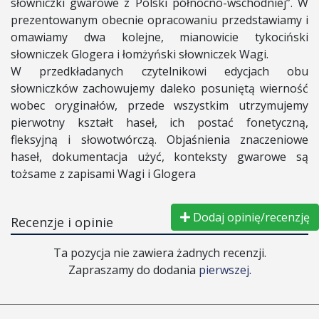
słowniczki gwarowe z Polski północno-wschodniej”. W
prezentowanym obecnie opracowaniu przedstawiamy i
omawiamy dwa kolejne, mianowicie tykociński
słowniczek Glogera i łomżyński słowniczek Wagi.
W przedkładanych czytelnikowi edycjach obu
słowniczków zachowujemy daleko posuniętą wierność
wobec oryginałów, przede wszystkim utrzymujemy
pierwotny kształt haseł, ich postać fonetyczną,
fleksyjną i słowotwórczą. Objaśnienia znaczeniowe
haseł, dokumentacja użyć, konteksty gwarowe są
tożsame z zapisami Wagi i Glogera
Dodaj opinię/recenzję
Recenzje i opinie
Ta pozycja nie zawiera żadnych recenzji.
Zapraszamy do dodania
pierwszej
.