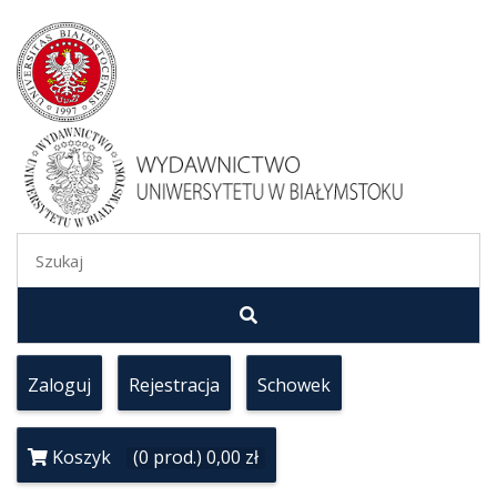
Zaloguj
Rejestracja
Schowek
Koszyk
(0 prod.) 0,00 zł