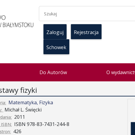
Zaloguj
Rejestracja
Schowek
Do Autorów
O wydawnict
tawy fizyki
Matematyka, Fizyka
ria:
Michał L. Święcki
y:
2011
dania:
ISBN 978-83-7431-244-8
 ISBN:
426
stron: