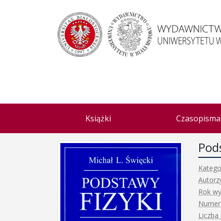
Książki
Czasopisma
Pods
Katego
Autorz
Rok wy
Numer
Liczba 