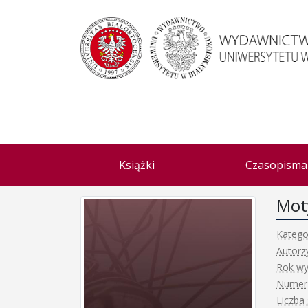
Książki
Czasopisma
Moty
Katego
Autorz
Rok wy
Numer
Liczba 