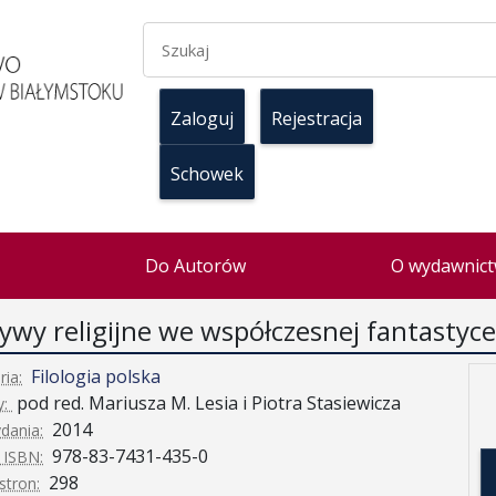
Zaloguj
Rejestracja
Schowek
Do Autorów
O wydawnict
wy religijne we współczesnej fantastyce
Filologia polska
ria:
pod red. Mariusza M. Lesia i Piotra Stasiewicza
y:
2014
dania:
978-83-7431-435-0
 ISBN:
298
stron: