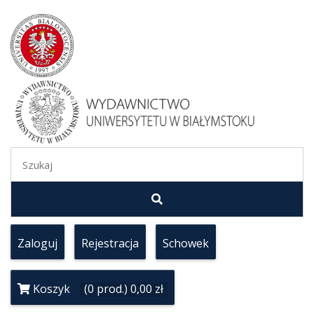
Zaloguj
Rejestracja
Schowek
Koszyk
(0 prod.) 0,00 zł