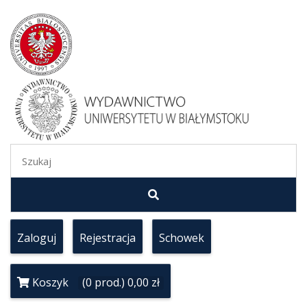
Zaloguj
Rejestracja
Schowek
Koszyk
(0 prod.) 0,00 zł