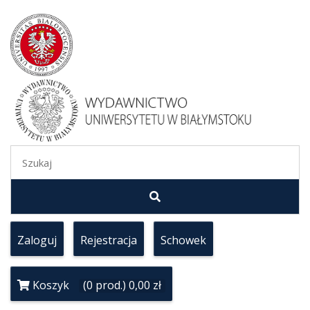
Zaloguj
Rejestracja
Schowek
Koszyk
(0 prod.) 0,00 zł