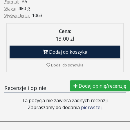
B5
Format:
480 g
Waga:
1063
Wyświetlenia:
Cena:
13,00 zł
Dodaj do koszyka
Dodaj do schowka
Dodaj opinię/recenzję
Recenzje i opinie
Ta pozycja nie zawiera żadnych recenzji.
Zapraszamy do dodania
pierwszej
.