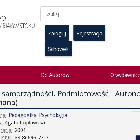
Zaloguj
Rejestracja
Schowek
Do Autorów
O wydawnict
a samorządności. Podmiotowość - Autonom
ana)
Pedagogika, Psychologia
ria:
Agata Popławska
y:
2001
dania:
83-86696-73-7
 ISBN: