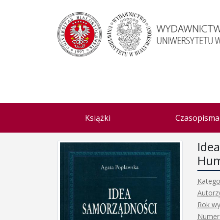
Książki
Czasopisma
Ide
Hum
Katego
Autorz
Rok wy
Numer