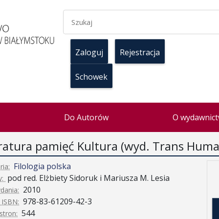
Zaloguj
Rejestracja
Schowek
Do Autorów
O wydawnict
eratura pamięć Kultura (wyd. Trans Hum
Filologia polska
ria:
pod red. Elżbiety Sidoruk i Mariusza M. Lesia
y:
2010
dania:
978-83-61209-42-3
 ISBN:
544
stron: