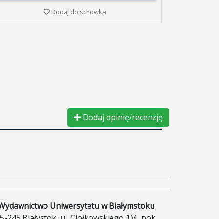
Dodaj do schowka
Dodaj opinię/recenzję
Wydawnictwo Uniwersytetu w Białymstoku
5-245 Białystok, ul. Ciołkowskiego 1M, pok.