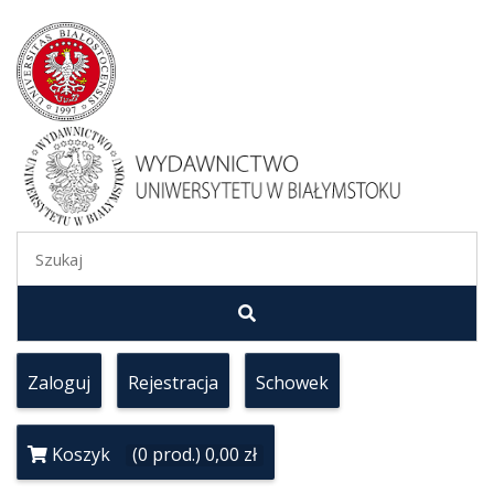
Zaloguj
Rejestracja
Schowek
Koszyk
(0 prod.) 0,00 zł