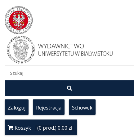
Zaloguj
Rejestracja
Schowek
Koszyk
(0 prod.) 0,00 zł