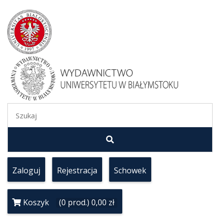
Zaloguj
Rejestracja
Schowek
Koszyk
(0 prod.) 0,00 zł