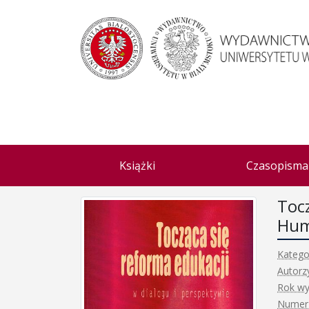
Książki
Czasopisma
Tocz
Hum
Katego
Autorz
Rok wy
Numer