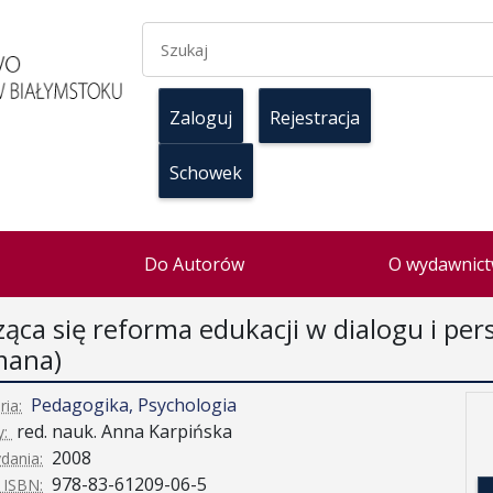
Zaloguj
Rejestracja
Schowek
Do Autorów
O wydawnict
ąca się reforma edukacji w dialogu i pe
ana)
Pedagogika, Psychologia
ria:
red. nauk. Anna Karpińska
y:
2008
dania:
978-83-61209-06-5
 ISBN: