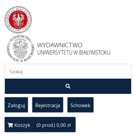
Zaloguj
Rejestracja
Schowek
Koszyk
(0 prod.) 0,00 zł