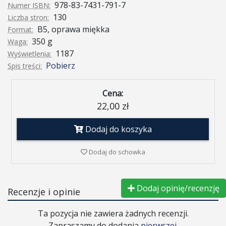
978-83-7431-791-7
Numer ISBN:
130
Liczba stron:
B5, oprawa miękka
Format:
350 g
Waga:
1187
Wyświetlenia:
Pobierz
Spis treści:
Cena:
22,00 zł
Dodaj do koszyka
Dodaj do schowka
Dodaj opinię/recenzję
Recenzje i opinie
Ta pozycja nie zawiera żadnych recenzji.
Zapraszamy do dodania
pierwszej
.