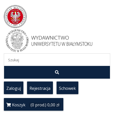
Zaloguj
Rejestracja
Schowek
Koszyk
(0 prod.) 0,00 zł