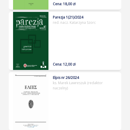
Cena: 18,00 zł
Parezja 1(21)/2024
red. nacz. Katarzyna Szorc
Cena: 12,00 zł
Elpis nr 26/2024
ks. Marek Ławreszuk (redaktor
naczelny)