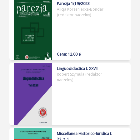
Parezja 1(19)/2023
Alicja Korzeniecka-Bondar
(redaktor naczelny)
Cena: 12,00 zł
Linguodidactica t. XXVII
Robert Szymula (redaktor
naczelny)
Miscellanea Historico-Iuridica t.
22, z. 1