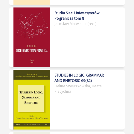
Studia Sieci Uniwersytetów
Pogranicza tom 8
Jarosław Matwiejuk (red.)
STUDIES IN LOGIC, GRAMMAR
AND RHETORIC 69(82)
Halina Święczkowska, Beata
Piecychna