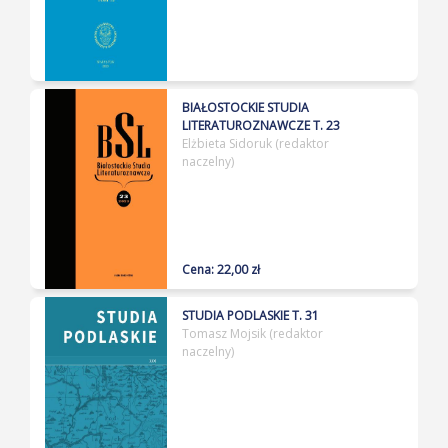
BIAŁOSTOCKIE STUDIA
LITERATUROZNAWCZE T. 23
Elżbieta Sidoruk (redaktor
naczelny)
Cena: 22,00 zł
STUDIA PODLASKIE T. 31
Tomasz Mojsik (redaktor
naczelny)