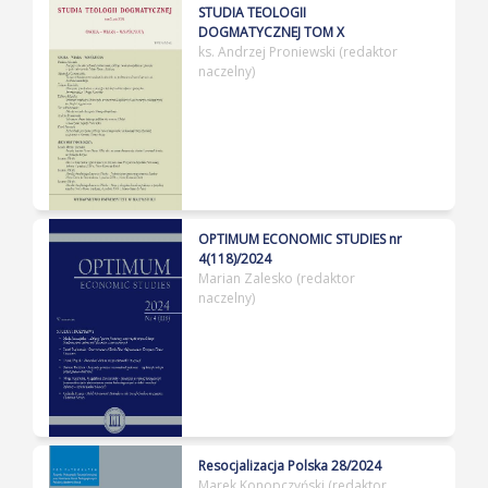
STUDIA TEOLOGII
DOGMATYCZNEJ TOM X
ks. Andrzej Proniewski (redaktor
naczelny)
OPTIMUM ECONOMIC STUDIES nr
4(118)/2024
Marian Zalesko (redaktor
naczelny)
Resocjalizacja Polska 28/2024
Marek Konopczyński (redaktor