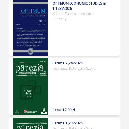
OPTIMUM ECONOMIC STUDIES nr
1(123)/2026
Marian Zalesko (redaktor
naczelny)
Parezja 2(24)/2025
red. nacz. Katarzyna Szorc
Cena: 12,00 zł
Parezja 1(23)/2025
red. nacz. Katarzyna Szorc