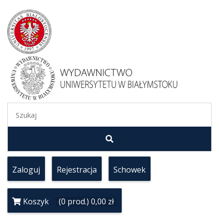
Zaloguj
Rejestracja
Schowek
Koszyk
(0 prod.) 0,00 zł