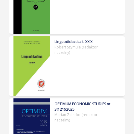
Linguodidactica t. XXIX
Robert Szymula (redaktor
naczelny)
OPTIMUM ECONOMIC STUDIES nr
3(121)/2025
Marian Zalesko (redaktor
naczelny)