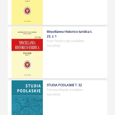
Miscellanea Historico-Iuridica t.
23, z. 1
Piotr Fiedorczyk (redaktor
naczelny)
STUDIA PODLASKIE T. 32
Tomasz Mojsik (redaktor
naczelny)