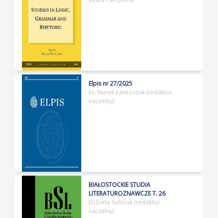
Elpis nr 27/2025
ks. Marek Ławreszuk (redaktor
naczelny)
BIAŁOSTOCKIE STUDIA
LITERATUROZNAWCZE T. 26
Elżbieta Sidoruk (redaktor
naczelny)