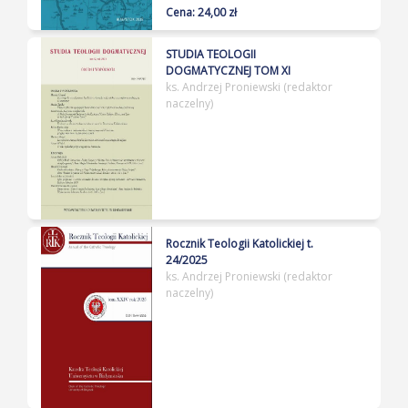
Cena: 24,00 zł
STUDIA TEOLOGII
DOGMATYCZNEJ TOM XI
ks. Andrzej Proniewski (redaktor
naczelny)
Rocznik Teologii Katolickiej t.
24/2025
ks. Andrzej Proniewski (redaktor
naczelny)