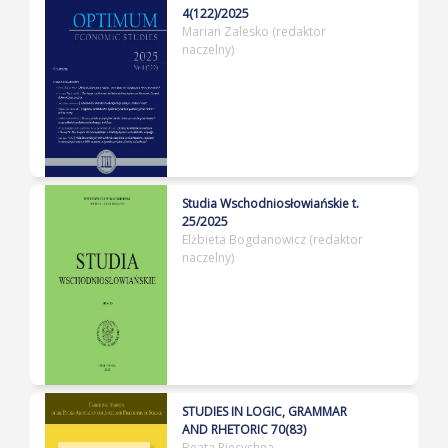
4(122)/2025
Marian Zalesko (redaktor
naczelny)
Studia Wschodniosłowiańskie t.
25/2025
Elżbieta Bogdanowicz (redaktor
naczelny)
STUDIES IN LOGIC, GRAMMAR
AND RHETORIC 70(83)
Beata Piecychna