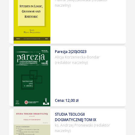
naczelny)
Parezja 2(20)/2023
Alicja Korzeniecka-Bondar
(redaktor naczelny)
Cena: 12,00 zł
STUDIA TEOLOGII
DOGMATYCZNEJ TOM IX
ks. Andrzej Proniewski (redaktor
naczelny)