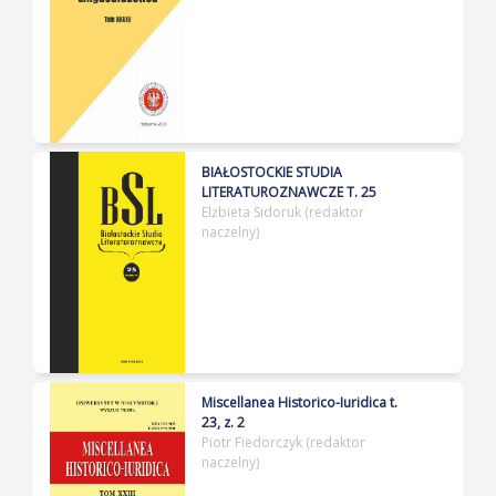
BIAŁOSTOCKIE STUDIA
LITERATUROZNAWCZE T. 25
Elżbieta Sidoruk (redaktor
naczelny)
Miscellanea Historico-Iuridica t.
23, z. 2
Piotr Fiedorczyk (redaktor
naczelny)