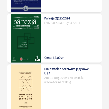
Parezja 2(22)/2024
red. nacz. Katarzyna Szorc
Cena: 12,00 zł
Białostockie Archiwum Językowe
t. 24
Anetta Bogusława Strawińska
(redaktor naczelny)