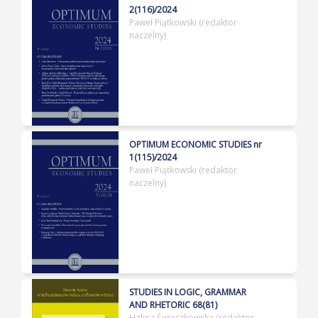
2(116)/2024
Paweł Piątkowski (redaktor
naczelny)
OPTIMUM ECONOMIC STUDIES nr
1(115)/2024
Paweł Piątkowski (redaktor
naczelny)
STUDIES IN LOGIC, GRAMMAR
AND RHETORIC 68(81)
Halina Święczkowska (redaktor