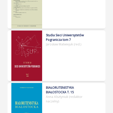
Studia Sieci Uniwersytetów
Pogranicza tom 7
Jarosław Matwiejuk (red.)
BIAŁORUTENISTYKA
BIAŁOSTOCKA T. 15
Anna Alsztyniuk (redaktor
naczelny)