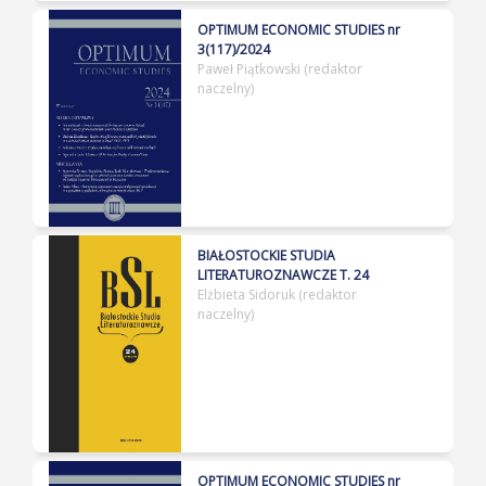
OPTIMUM ECONOMIC STUDIES nr
3(117)/2024
Paweł Piątkowski (redaktor
naczelny)
BIAŁOSTOCKIE STUDIA
LITERATUROZNAWCZE T. 24
Elżbieta Sidoruk (redaktor
naczelny)
OPTIMUM ECONOMIC STUDIES nr