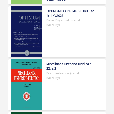
OPTIMUM ECONOMIC STUDIES nr
4(114)/2023
Paweł Piątkowski (redaktor
naczelny)
Miscellanea Historico-Iuridica t.
22, z. 2
Piotr Fiedorczyk (redaktor
naczelny)