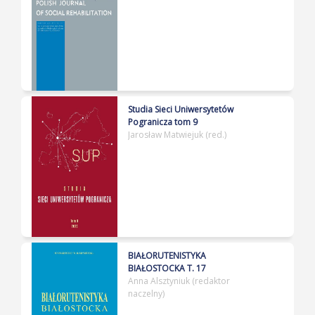
Studia Sieci Uniwersytetów
Pogranicza tom 9
Jarosław Matwiejuk (red.)
BIAŁORUTENISTYKA
BIAŁOSTOCKA T. 17
Anna Alsztyniuk (redaktor
naczelny)