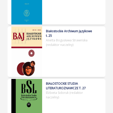
Białostockie Archiwum Językowe
t. 25
Anetta Bogusława Strawińska
(redaktor naczelny)
BIAŁOSTOCKIE STUDIA
LITERATUROZNAWCZE T. 27
Elżbieta Sidoruk (redaktor
naczelny)