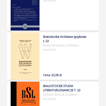
naczelny)
Białostockie Archiwum Językowe
t. 23
Beata Kuryłowicz (redaktor
naczelny)
Cena: 22,00 zł
BIAŁOSTOCKIE STUDIA
LITERATUROZNAWCZE T. 22
Elżbieta Sidoruk (redaktor
naczelny)