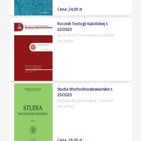
Cena: 24,00 zł
Rocznik Teologii Katolickiej t.
22/2023
ks. Andrzej Proniewski (redaktor
naczelny)
Studia Wschodniosłowiańskie t.
23/2023
Elżbieta Bogdanowicz (redaktor
naczelny)
Cena: 18,00 zł