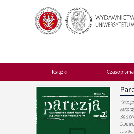
Książki
Czasopisma
Pare
Katego
Autorz
Rok wy
Numer 
Liczba 