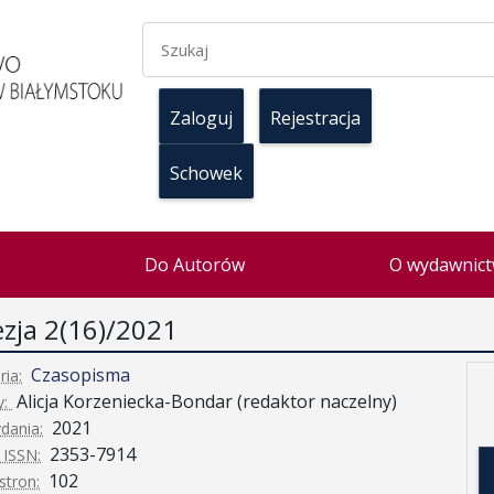
Zaloguj
Rejestracja
Schowek
Do Autorów
O wydawnict
zja 2(16)/2021
Czasopisma
ria:
Alicja Korzeniecka-Bondar (redaktor naczelny)
y:
2021
dania:
2353-7914
ISSN:
102
stron: