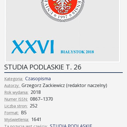
STUDIA PODLASKIE T. 26
Czasopisma
Kategoria:
Grzegorz Zackiewicz (redaktor naczelny)
Autorzy:
2018
Rok wydania:
0867–1370
Numer ISSN:
252
Liczba stron:
B5
Format:
1641
Wyświetlenia:
STUDIA PODLASKIE
Ta pozycja jest częścią: