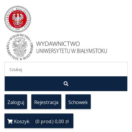
Zaloguj
Rejestracja
Schowek
Koszyk
(0 prod.) 0,00 zł