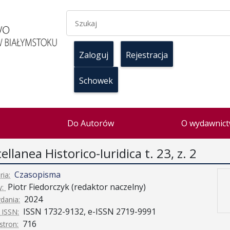
Zaloguj
Rejestracja
Schowek
Do Autorów
O wydawnict
ellanea Historico-Iuridica t. 23, z. 2
Czasopisma
ria:
Piotr Fiedorczyk (redaktor naczelny)
y:
2024
dania:
ISSN 1732-9132, e-ISSN 2719-9991
ISSN:
716
stron: