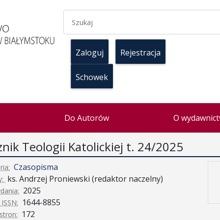
Zaloguj
Rejestracja
Schowek
Do Autorów
O wydawnict
nik Teologii Katolickiej t. 24/2025
Czasopisma
ria:
ks. Andrzej Proniewski (redaktor naczelny)
y:
2025
dania:
1644-8855
ISSN:
172
stron: