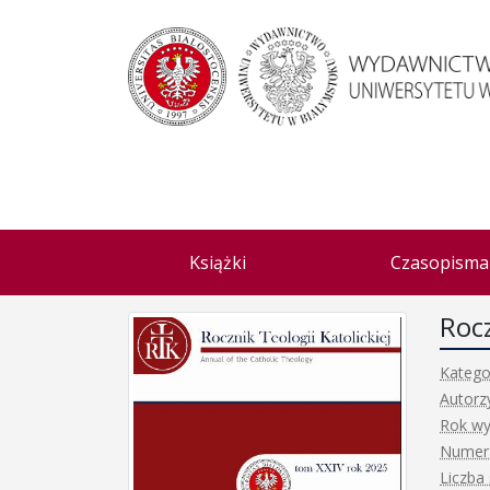
Książki
Czasopisma
Rocz
Katego
Autorz
Rok wy
Numer 
Liczba 