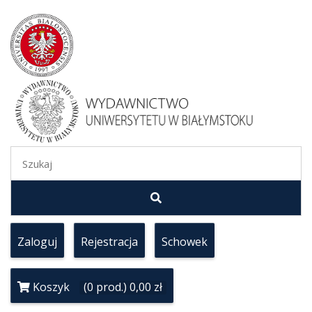
Zaloguj
Rejestracja
Schowek
Koszyk
(0 prod.) 0,00 zł