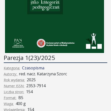
Parezja 1(23)/2025
Czasopisma
Kategoria:
red. nacz. Katarzyna Szorc
Autorzy:
2025
Rok wydania:
2353-7914
Numer ISSN:
154
Liczba stron:
B5
Format:
400 g
Waga:
154
Wyświetlenia: