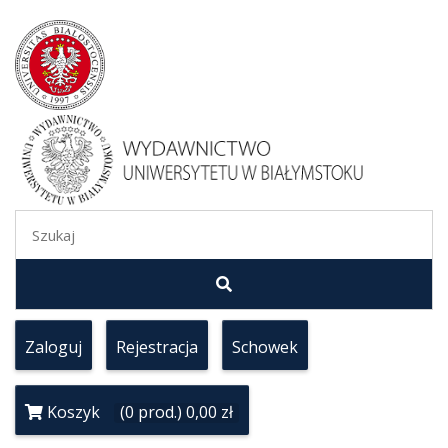
Zaloguj
Rejestracja
Schowek
Koszyk
(0 prod.) 0,00 zł