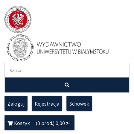
Zaloguj
Rejestracja
Schowek
Koszyk
(0 prod.) 0,00 zł