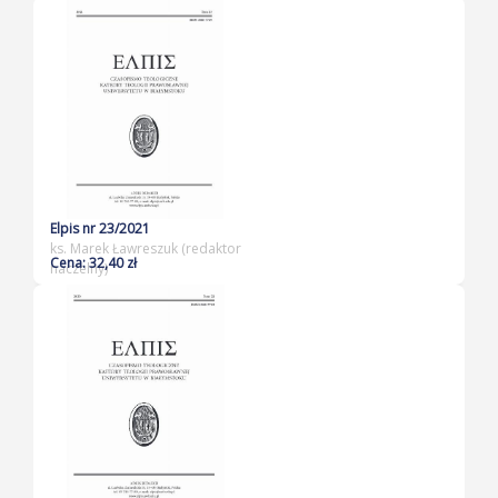
Elpis nr 23/2021
ks. Marek Ławreszuk (redaktor
Cena: 32,40 zł
naczelny)