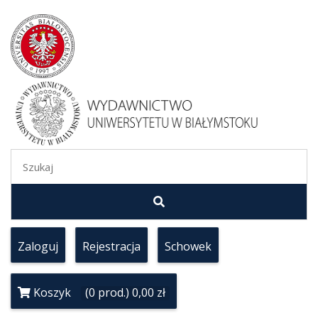
Zaloguj
Rejestracja
Schowek
Koszyk
(0 prod.) 0,00 zł